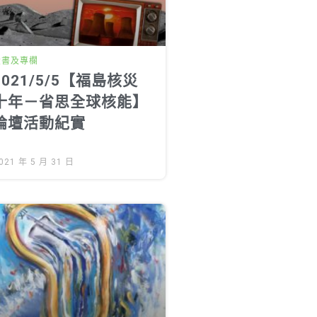
投書及專欄
2021/5/5【福島核災
十年－省思全球核能】
論壇活動紀實
021 年 5 月 31 日