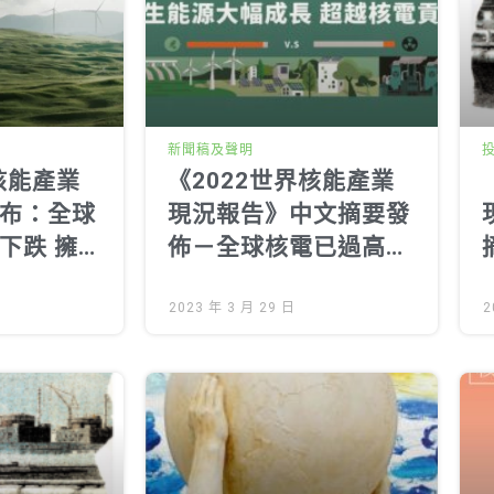
新聞稿及聲明
核能產業
《2022世界核能產業
布：全球
現況報告》中文摘要發
下跌 擁
佈－全球核電已過高
際
峰，佔比逐年下降，再
生能源大幅成長超越核
2023 年 3 月 29 日
2
電