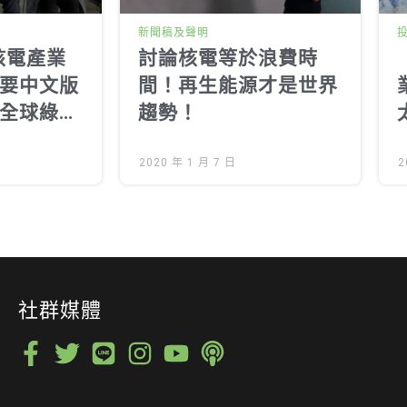
新聞稿及聲明
核電產業
討論核電等於浪費時
要中文版
間！再生能源才是世界
全球綠電
趨勢！
核電，核
成定局
2020 年 1 月 7 日
2
社群媒體