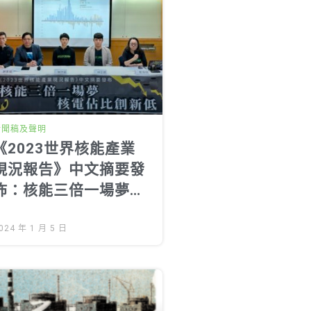
新聞稿及聲明
《2023世界核能產業
現況報告》中文摘要發
佈：核能三倍一場夢，
核電佔比創新低
024 年 1 月 5 日