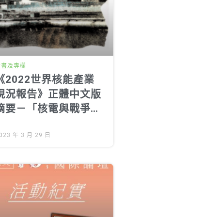
投書及專欄
《2022世界核能產業
現況報告》正體中文版
摘要－「核電與戰爭」
專章
023 年 3 月 29 日