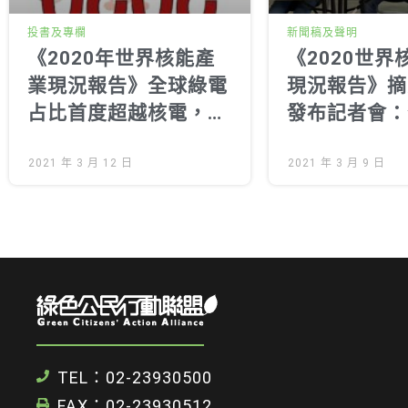
投書及專欄
新聞稿及聲明
《2020年世界核能產
《2020世界
業現況報告》全球綠電
現況報告》摘
占比首度超越核電，核
發布記者會：
能產業衰退已成定局
占比首度超越
2021 年 3 月 12 日
能產業衰退已
2021 年 3 月 9 日
TEL：02-23930500
FAX：02-23930512