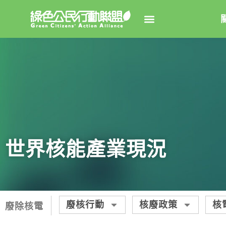
關於綠
綠盟簡
大事
綠盟團
世界核能產業現況
聯絡資
捐款徵
年度報告
廢核行動
核廢政策
核
廢除核電