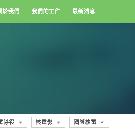
關於我們
我們的工作
最新消息
盟
綠盟倡議
綠盟觀點
介
廢除核電
新聞稿及聲明
記
淨零轉型
投書及專欄
隊
透明足跡
工作側記
活
訊
出版及義賣品
信
教
與財報
電除役
核電影
國際核電