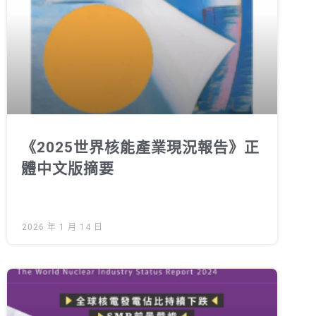
綠盟倡議
廢除核電
淨零轉型
透明足跡
綠盟觀點
《2025世界核能產業現況報告》正
新聞稿及聲明
體中文版摘要
投書及專欄
工作側記
2026 年 1 月 14 日
出版及義賣品
參與綠盟
捐款支持