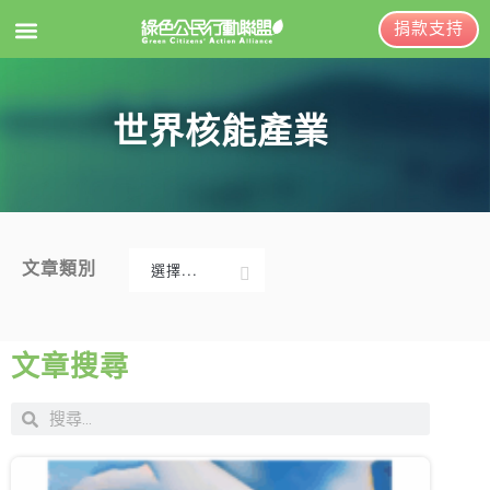
捐款支持
EN
訂閱電子報
世界核能產業
關於綠盟
綠盟簡介
大事記
文章類別
選擇...
綠盟團隊
新聞稿及聲明
聯絡資訊
投書及專欄
文章搜尋
捐款徵信
工作側記
出版及義賣品
年度報告與財報