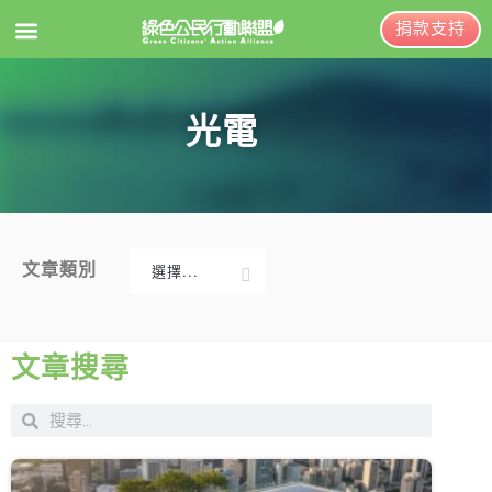
捐款支持
EN
訂閱電子報
光電
關於綠盟
綠盟簡介
大事記
文章類別
選擇...
綠盟團隊
新聞稿及聲明
聯絡資訊
投書及專欄
文章搜尋
捐款徵信
工作側記
出版及義賣品
年度報告與財報