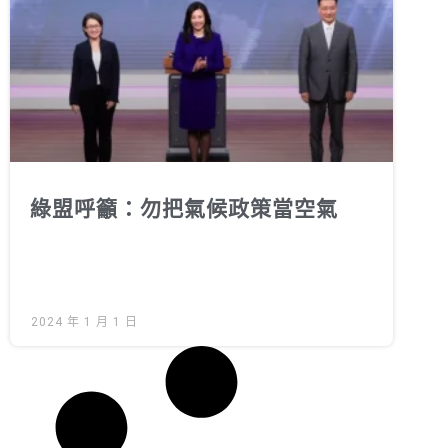
綠盟倡議
廢除核電
淨零轉型
透明足跡
綠盟觀點
綠盟呼籲：勿把氣候政策當空氣
新聞稿及聲明
投書及專欄
工作側記
2024 年 1 月 1 日
出版及義賣品
參與綠盟
捐款支持