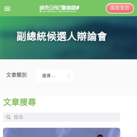
捐款支持
EN
訂閱電子報
副總統候選人辯論會
關於綠盟
綠盟簡介
大事記
文章類別
選擇...
綠盟團隊
新聞稿及聲明
聯絡資訊
投書及專欄
文章搜尋
捐款徵信
工作側記
出版及義賣品
年度報告與財報