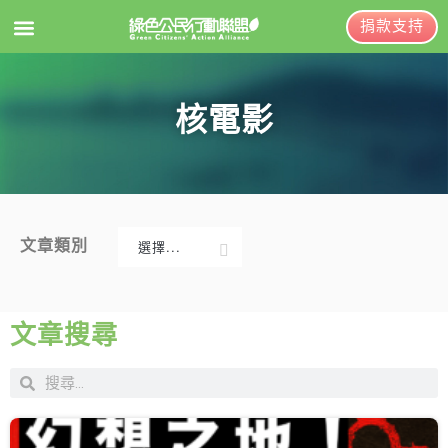
捐款支持
EN
訂閱電子報
核電影
關於綠盟
綠盟簡介
大事記
文章類別
選擇...
綠盟團隊
新聞稿及聲明
聯絡資訊
投書及專欄
文章搜尋
捐款徵信
工作側記
出版及義賣品
年度報告與財報