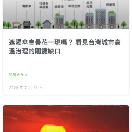
遮陽傘會曇花一現嗎？ 看見台灣城市高
溫治理的關鍵缺口
閱讀更多 »
2026 年 7 月 21 日