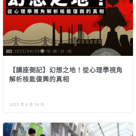
綠盟倡議
廢除核電
淨零轉型
透明足跡
綠盟觀點
新聞稿及聲明
【講座側記】幻想之地！從心理學視角
投書及專欄
解析核能復興的真相
工作側記
出版及義賣品
2025 年 6 月 18 日
參與綠盟
捐款支持