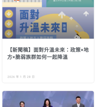
綠盟倡議
廢除核電
淨零轉型
透明足跡
綠盟觀點
【新聞稿】面對升溫未來：政策×地
新聞稿及聲明
方×脆弱族群如何一起降溫
投書及專欄
工作側記
2026 年 1 月 28 日
出版及義賣品
參與綠盟
捐款支持