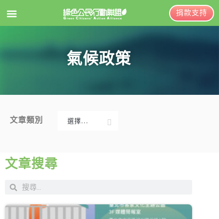
捐款支持
EN
訂閱電子報
氣候政策
關於綠盟
綠盟簡介
大事記
文章類別
選擇...
綠盟團隊
新聞稿及聲明
聯絡資訊
投書及專欄
文章搜尋
捐款徵信
工作側記
出版及義賣品
年度報告與財報