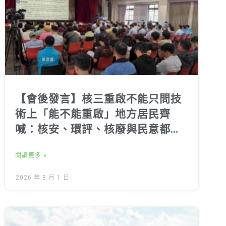
【會後發言】核三重啟不能只問技
術上「能不能重啟」地方居民齊
喊：核安、環評、核廢與民意都不
能跳過
閱讀更多 »
2026 年 8 月 1 日