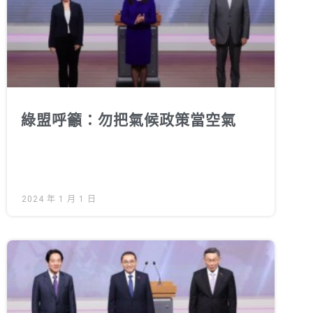
徵才資訊
活動行事曆
活動紀錄
教育推廣申請
加入志工
綠盟呼籲：勿把氣候政策當空氣
2024 年 1 月 1 日