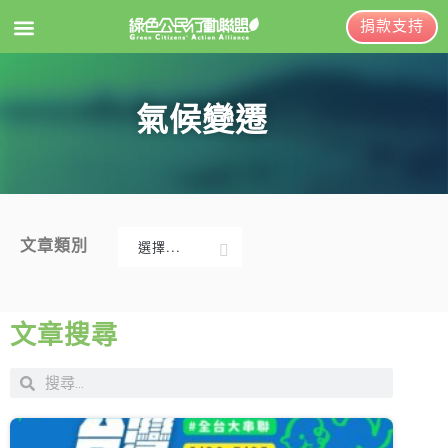
捐款支持
EN
訂閱電子報
氣候變遷
關於綠盟
綠盟簡介
大事記
文章類別
選擇...
綠盟團隊
新聞稿及聲明
聯絡資訊
投書及專欄
文章搜尋
捐款徵信
工作側記
出版及義賣品
年度報告與財報