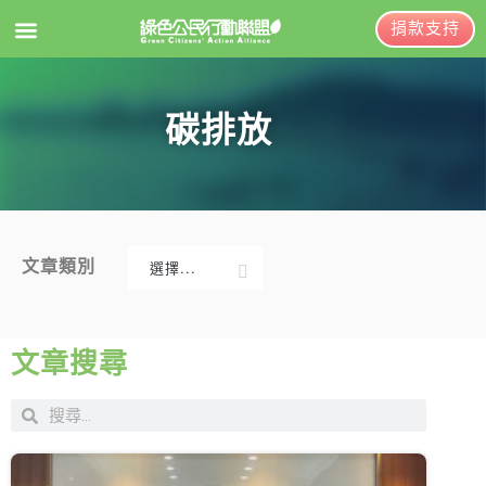
捐款支持
EN
訂閱電子報
碳排放
關於綠盟
綠盟簡介
大事記
文章類別
選擇...
綠盟團隊
新聞稿及聲明
聯絡資訊
投書及專欄
文章搜尋
捐款徵信
工作側記
出版及義賣品
年度報告與財報