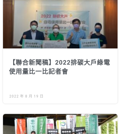
綠盟倡議
廢除核電
淨零轉型
透明足跡
綠盟觀點
【聯合新聞稿】2022排碳大戶綠電
新聞稿及聲明
使用量比一比記者會
投書及專欄
工作側記
2022 年 8 月 19 日
出版及義賣品
參與綠盟
捐款支持