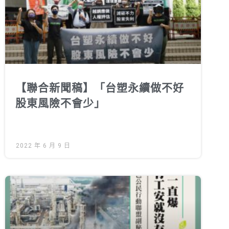
徵才資訊
活動行事曆
活動紀錄
教育推廣申請
加入志工
【聯合新聞稿】「台塑永續做不好
股東風險不會少」
2022 年 6 月 9 日