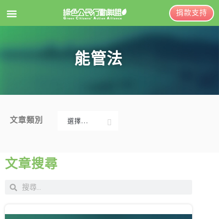
捐款支持
EN
訂閱電子報
能管法
關於綠盟
綠盟簡介
大事記
文章類別
選擇...
綠盟團隊
新聞稿及聲明
聯絡資訊
投書及專欄
文章搜尋
捐款徵信
工作側記
出版及義賣品
年度報告與財報