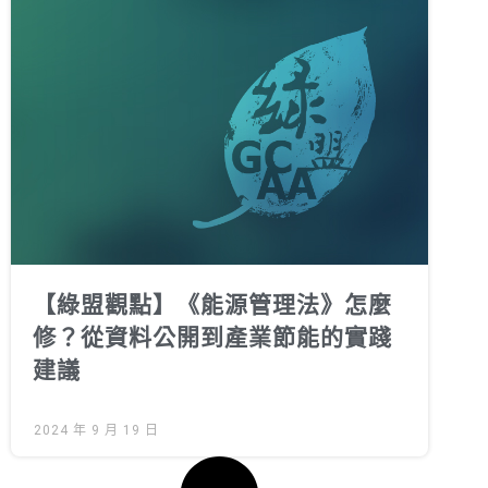
綠盟倡議
廢除核電
淨零轉型
透明足跡
綠盟觀點
新聞稿及聲明
投書及專欄
【綠盟觀點】《能源管理法》怎麼
工作側記
修？從資料公開到產業節能的實踐
出版及義賣品
建議
參與綠盟
2024 年 9 月 19 日
捐款支持