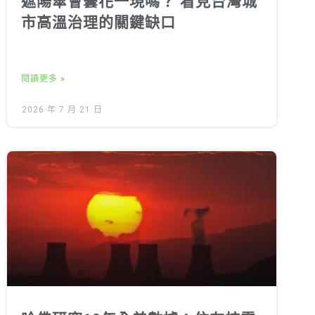
遮陽傘會曇花一現嗎？ 看見台灣城
市高溫治理的關鍵缺口
閱讀更多 »
2026 年 7 月 21 日