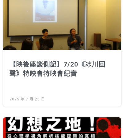
綠盟倡議
廢除核電
淨零轉型
透明足跡
綠盟觀點
【映後座談側記】7/20《冰川回
新聞稿及聲明
聲》特映會特映會紀實
投書及專欄
工作側記
2025 年 7 月 25 日
出版及義賣品
參與綠盟
捐款支持