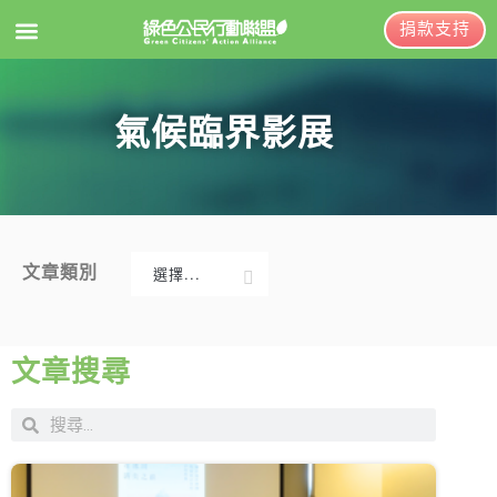
捐款支持
EN
訂閱電子報
氣候臨界影展
關於綠盟
綠盟簡介
大事記
文章類別
選擇...
綠盟團隊
新聞稿及聲明
聯絡資訊
投書及專欄
文章搜尋
捐款徵信
工作側記
出版及義賣品
年度報告與財報