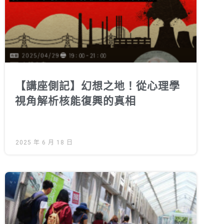
徵才資訊
活動行事曆
活動紀錄
教育推廣申請
加入志工
【講座側記】幻想之地！從心理學
視角解析核能復興的真相
2025 年 6 月 18 日