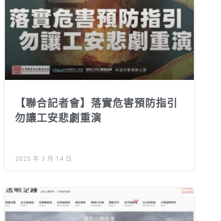
綠盟倡議
廢除核電
淨零轉型
透明足跡
綠盟觀點
【聯合記者會】落實危害預防指引
新聞稿及聲明
勿讓工安悲劇重演
投書及專欄
工作側記
2025 年 3 月 14 日
出版及義賣品
參與綠盟
捐款支持