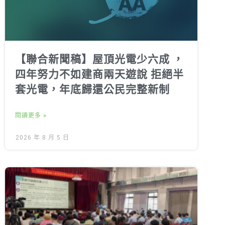
【聯合新聞稿】屋頂光電少六成 ，
四年努力不如建商兩天遊說 拒絕半
套光電，年底歸還公民完整新制
閱讀更多 »
2026 年 8 月 5 日