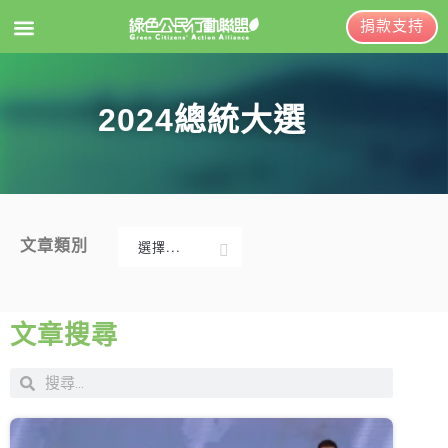
捐款支持
EN
訂閱電子報
2024總統大選
關於綠盟
綠盟簡介
大事記
文章類別
選擇...
綠盟團隊
新聞稿及聲明
聯絡資訊
投書及專欄
文章搜尋
捐款徵信
工作側記
出版及義賣品
年度報告與財報