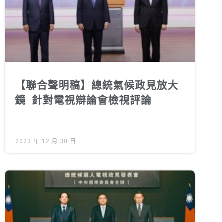
徵才資訊
活動行事曆
活動紀錄
教育推廣申請
加入志工
【聯合聲明稿】總統氣候政見放大
鏡 針對電視辯論會檢視評論
2023 年 12 月 30 日