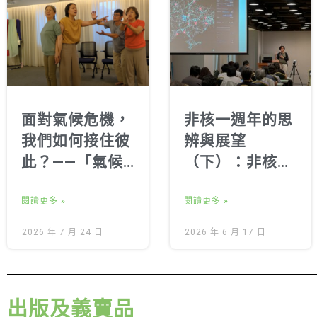
面對氣候危機，
非核一週年的思
我們如何接住彼
辨與展望
此？——「氣候
（下）：非核家
心事交換所：一
園的里程碑、社
人一故事劇場與
閱讀更多 »
會意義與未來挑
閱讀更多 »
心理健康探索」
戰
2026 年 7 月 24 日
2026 年 6 月 17 日
側記
出版及義賣品