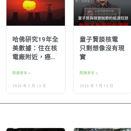
哈佛研究19年全
童子賢談核電
美數據：住在核
只剩想像沒有現
電廠附近，癌症
實
死亡率真的比較
高？
閱讀更多 »
閱讀更多 »
2026 年 7 月 13 日
2026 年 7 月 13 日