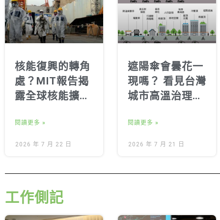
核能復興的轉角
遮陽傘會曇花一
處？MIT報告揭
現嗎？ 看見台灣
露全球核能擴張
城市高溫治理的
的四大隱形代價
關鍵缺口
閱讀更多 »
閱讀更多 »
2026 年 7 月 22 日
2026 年 7 月 21 日
工作側記