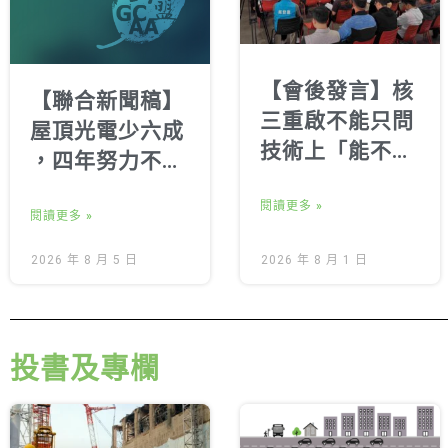
【會後發言】核
【聯合新聞稿】
三重啟不能只問
屋頂光電少六成
技術上「能不能
，四年努力不如
重啟」地方居民
建商兩天遊說 拒
齊喊：核安、環
閱讀更多 »
絕半套光電，年
閱讀更多 »
評、核廢與民意
底歸還公民完整
2026 年 8 月 5 日
2026 年 8 月 1 日
都不能跳過
新制
投書及專欄