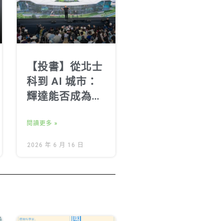
【投書】從北士
科到 AI 城市：
輝達能否成為能
源責任的領導
者？
閱讀更多 »
2026 年 6 月 16 日