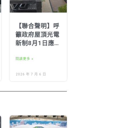
【聯合聲明】呼
籲政府屋頂光電
新制8月1日應如
期上路
閱讀更多 »
2026 年 7 月 6 日