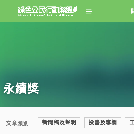
關於綠
綠盟簡
大事
綠盟團
永續獎
聯絡資
捐款徵
年度報告
新聞稿及聲明
投書及專欄
文章類別