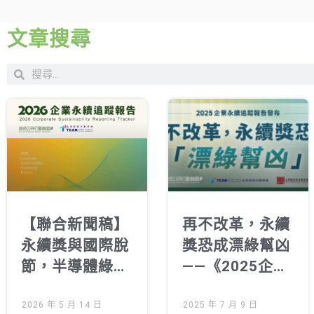
文章搜尋
【聯合新聞稿】
再不改革，永續
永續獎與國際脫
獎恐成漂綠幫凶
節，半導體綠電
——《2025企業
落後 《2026企
永續追蹤報告》
業永續追蹤報
2026 年 5 月 14 日
發布記者會
2025 年 7 月 9 日