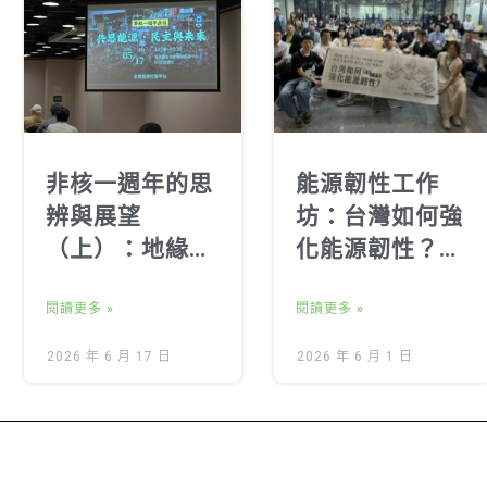
非核一週年的思
能源韌性工作
辨與展望
坊：台灣如何強
（上）：地緣政
化能源韌性？跨
治與科技競逐下
域工作坊激盪出
的台灣能源民主
閱讀更多 »
的行動藍圖
閱讀更多 »
2026 年 6 月 17 日
2026 年 6 月 1 日