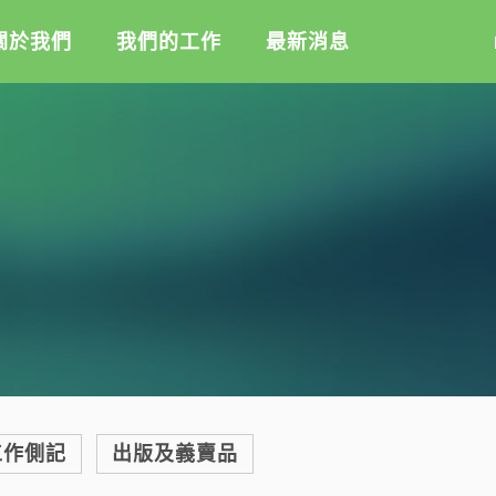
關於我們
我們的工作
最新消息
盟
綠盟倡議
綠盟觀點
介
廢除核電
新聞稿及聲明
記
淨零轉型
投書及專欄
隊
透明足跡
工作側記
活
訊
出版及義賣品
信
教
與財報
工作側記
出版及義賣品