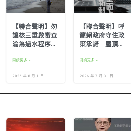
【聯合聲明】勿
【聯合聲明】呼
讓核三重啟審查
籲賴政府守住政
淪為過水程序！
策承諾 屋頂光
落實在地知情同
電新制8月1日如
意，嚴審核安及
閱讀更多 »
期全面實施
閱讀更多 »
環境影響
2026 年 8 月 1 日
2026 年 7 月 31 日