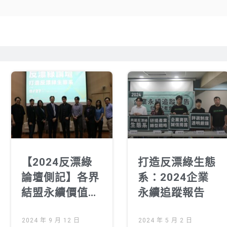
【2024反漂綠
打造反漂綠生態
論壇側記】各界
系：2024企業
結盟永續價值
永續追蹤報告
鏈 共同建構反
漂綠生態系
2024 年 9 月 12 日
2024 年 5 月 2 日