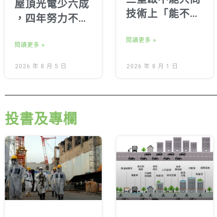
屋頂光電少六成
技術上「能不能
，四年努力不如
重啟」地方居民
建商兩天遊說 拒
齊喊：核安、環
閱讀更多 »
絕半套光電，年
閱讀更多 »
評、核廢與民意
底歸還公民完整
2026 年 8 月 5 日
2026 年 8 月 1 日
都不能跳過
新制
投書及專欄