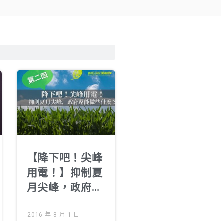
【降下吧！尖峰
用電！】抑制夏
月尖峰，政府與
我們還能做些什
麼？第二回
2016 年 8 月 1 日