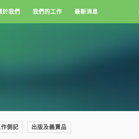
關於我們
我們的工作
最新消息
盟
綠盟倡議
綠盟觀點
介
廢除核電
新聞稿及聲明
記
淨零轉型
投書及專欄
隊
透明足跡
工作側記
活
訊
出版及義賣品
信
教
與財報
工作側記
出版及義賣品