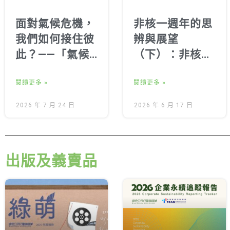
面對氣候危機，
非核一週年的思
我們如何接住彼
辨與展望
此？——「氣候
（下）：非核家
心事交換所：一
園的里程碑、社
人一故事劇場與
閱讀更多 »
會意義與未來挑
閱讀更多 »
心理健康探索」
戰
2026 年 7 月 24 日
2026 年 6 月 17 日
側記
出版及義賣品