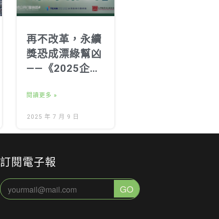
再不改革，永續
獎恐成漂綠幫凶
——《2025企業
永續追蹤報告》
發布記者會
閱讀更多 »
2025 年 7 月 9 日
訂閱電子報