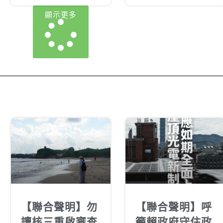
顯示更多
【聯合聲明】勿
【聯合聲明】呼
讓核三重啟審查
籲賴政府守住政