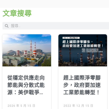
文章搜尋
從穩定供應走向
趕上國際淨零腳
節能與分散式能
步，政府要加速
源：美伊戰爭
工業節能轉型！
下，思考台灣能
源韌性
2026 年 5 月 15 日
2022 年 12 月 15 日