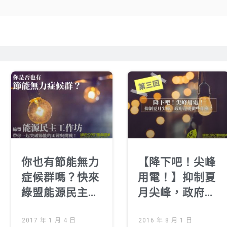
你也有節能無力
【降下吧！尖峰
症候群嗎？快來
用電！】抑制夏
綠盟能源民主工
月尖峰，政府與
作坊！
我們還能做些什
2017 年 1 月 4 日
麼？第三回
2016 年 8 月 1 日