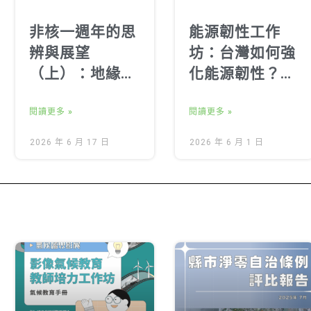
非核一週年的思
能源韌性工作
辨與展望
坊：台灣如何強
（上）：地緣政
化能源韌性？跨
治與科技競逐下
域工作坊激盪出
的台灣能源民主
閱讀更多 »
的行動藍圖
閱讀更多 »
2026 年 6 月 17 日
2026 年 6 月 1 日