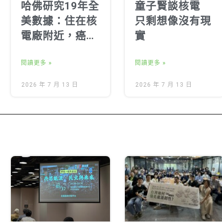
哈佛研究19年全
童子賢談核電
美數據：住在核
只剩想像沒有現
電廠附近，癌症
實
死亡率真的比較
高？
閱讀更多 »
閱讀更多 »
2026 年 7 月 13 日
2026 年 7 月 13 日