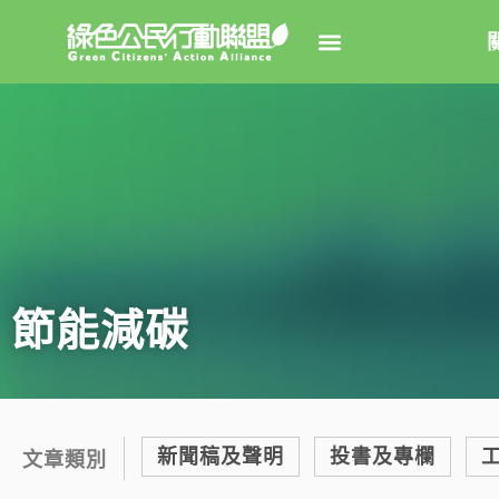
關於綠
綠盟簡
大事
綠盟團
節能減碳
聯絡資
捐款徵
年度報告
新聞稿及聲明
投書及專欄
文章類別