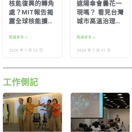
核能復興的轉角
遮陽傘會曇花一
處？MIT報告揭
現嗎？ 看見台灣
露全球核能擴張
城市高溫治理的
的四大隱形代價
關鍵缺口
閱讀更多 »
閱讀更多 »
2026 年 7 月 22 日
2026 年 7 月 21 日
工作側記