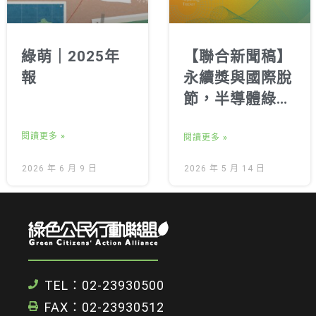
綠萌｜2025年
【聯合新聞稿】
報
永續獎與國際脫
節，半導體綠電
落後 《2026企
閱讀更多 »
業永續追蹤報
閱讀更多 »
告》發布
2026 年 6 月 9 日
2026 年 5 月 14 日
TEL：02-23930500
FAX：02-23930512