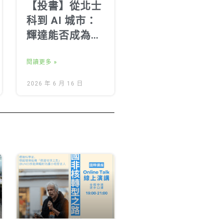
【投書】從北士
科到 AI 城市：
輝達能否成為能
源責任的領導
者？
閱讀更多 »
2026 年 6 月 16 日