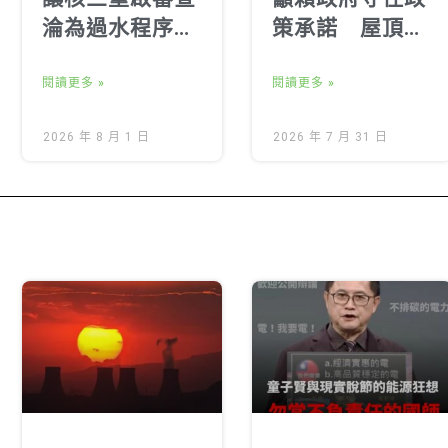
淪為過水程序！
策承諾 屋頂光
落實在地知情同
電新制8月1日如
意，嚴審核安及
閱讀更多 »
期全面實施
閱讀更多 »
環境影響
2026 年 8 月 1 日
2026 年 7 月 31 日